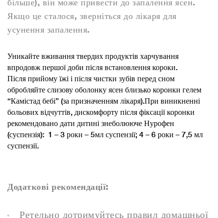
більше), він може привести до запалення ясен.
Якщо це сталося, зверніться до лікаря для
усунення запалення.
Уникайте вживання твердих продуктів харчування
впродовж першої доби після встановлення короки.
Після прийому їжі і після чистки зубів перед сном
обробляйте слизову оболонку ясен близько коронки гелем
“Камістад бебі” (за призначенням лікаря).При виникненні
больових відчуттів, дискомфорту після фіксації коронки
рекомендовано дати дитині знеболююче Нурофен
(суспензія): 1 – 3 роки – 5мл суспензії; 4 – 6 роки – 7,5 мл
суспензії.
Додаткові рекомендації:
Ретельно дотримуйтесь правил домашньої