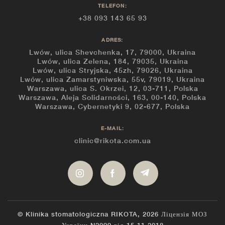
TELEFON:
+38 093 143 65 93
ADRES:
Lwów, ulica Shevchenka, 17, 79000, Ukraina
Lwów, ulica Zelena, 184, 79035, Ukraina
Lwów, ulica Stryjska, 45zh, 79026, Ukraina
Lwów, ulica Zamarstyniwska, 55v, 79019, Ukraina
Warszawa, ulica S. Okrzei, 12, 03-711, Polska
Warszawa, Aleja Solidarności, 163, 00-140, Polska
Warszawa, Cybernetyki 9, 02-677, Polska
E-MAIL:
clinic@rikota.com.ua
© Klinika stomatologiczna RIKOTA, 2026
Ліцензія МОЗ
України N2099 від 15.11.2018