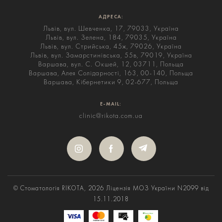
АДРЕСА:
Львів, вул. Шевченка, 17, 79033, Україна
Львів, вул. Зелена, 184, 79035, Україна
Львів, вул. Стрийська, 45ж, 79026, Україна
Львів, вул. Замарстинівська, 55в, 79019, Україна
Варшава, вул. С. Окшей, 12, 03711, Польща
Варшава, Алея Солідарності, 163, 00-140, Польща
Варшава, Кібернетики 9, 02-677, Польща
E-MAIL:
clinic@rikota.com.ua
© Стоматологія RIKOTA, 2026
Ліцензія МОЗ України N2099 від
15.11.2018