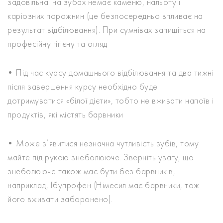
задовільна: на зубах немає каменю, нальоту і
каріозних порожнин (це безпосередньо впливає на
результат відбілювання). При сумнівах запишіться на
професійну гігієну та огляд
• Під час курсу домашнього відбілювання та два тижні
після завершення курсу необхідно буде
дотримуватися «білої дієти», тобто не вживати напоїв і
продуктів, які містять барвники
• Може з’явитися незначна чутливість зубів, тому
майте під рукою знеболююче. Зверніть увагу, що
знеболююче також має бути без барвників,
наприклад, Ібупрофен (Німесил має барвники, тож
його вживати заборонено).