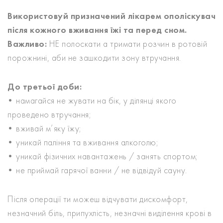
Використовуй призначений лікарем ополіскувач
після кожного вживання їжі та перед сном.
Важливо:
НЕ полоскати а тримати розчин в ротовій
порожнині, аби не зашкодити зону втручання.
До третьої доби:
• намагайся не жувати на бік, у ділянці якого
проведено втручання;
• вживай м’яку їжу;
• уникай паління та вживання алкоголю;
• уникай фізичних навантажень / занять спортом;
• не приймай гарячої ванни / не відвідуй сауну.
Після операції ти можеш відчувати дискомфорт,
незначний біль, припухлість, незначні виділення крові в