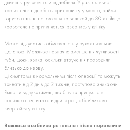
ділянці втручання та з піднебіння. У разі активної
кровотечі з піднебіння приклади тугу марлю, займи
горизонтальне положення та зачекай до 30 хв. Якщо
кровотеча не припиняється, звернись у клініку.
Може відчуватись обмеженість у рухах нижньою
щелепою. Можливе незначне зменшення чутливості
губи, щоки, язика, оскільки втручання проводили
близько до нерву.
Ці симптоми є нормальними після операції та можуть
тривати від 2 днів до 2 тижнів, поступово зникаючи.
Якщо ти відчуватимеш, що біль та припухлість
посилюються, важко відрити рот, обов’язково
звертайся у клініку.
Важлива особлива ретельна гігієна порожнини