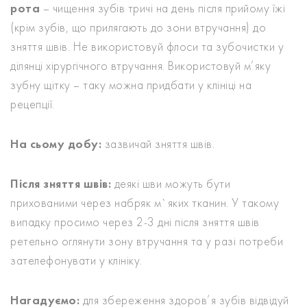
рота
– чищення зубів тричі на день після прийому їжі
(крім зубів, що прилягають до зони втручання) до
зняття швів. Не використовуй флоси та зубочистки у
ділянці хірургічного втручання. Використовуй м’яку
зубну щітку – таку можна придбати у клініці на
рецепції.
На сьому добу:
зазвичай зняття швів.
Після зняття швів:
деякі шви можуть бути
прихованими через набряк м`яких тканин. У такому
випадку просимо через 2-3 дні після зняття швів
ретельно оглянути зону втручання та у разі потреби
зателефонувати у клініку.
Нагадуємо:
для збереження здоров’я зубів відвідуй