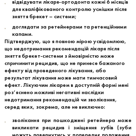
відвідувати лікаря-ортодонта кожні 6 місяців
для кваліфікованого контролю усмішки після
зняття брекет – системи;
доглядати за ретейнерами та ретенційними
капами.
Підтверджую, що я повною мірою усвідомлюю,
що недотримання рекомендацій лікаря після
зняття брекет-системи з ймовірністю може
спричинити рецидив, що не принесе бажаного
ефекту від проведеного лікування, або
результат лікування може мати тимчасовий
ефект. Лікуючим лікарем в доступній формі мені
роз’яснено можливі негативні наслідки
недотримання рекомендацій чи зволікання,
серед яких, зокрема, але не виключно:
зволікання при пошкоджені ретейнера може
викликати рецидив і зміщення зубів (зуби
можуть повернутись у попереднє положення,