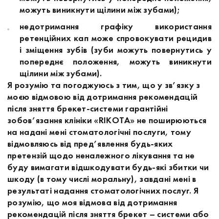
можуть виникнути щілини між зубами);
недотримання графіку використання
ретенційних кап може спровокувати рецидив
і зміщення зубів (зуби можуть повернутись у
попереднє положення, можуть виникнути
щілини між зубами).
Я розумію та погоджуюсь з тим, що у зв’язку з
моєю відмовою від дотримання рекомендацій
після зняття брекет-системи гарантійні
зобов’язання клініки «RІКОТА» не поширюються
на надані мені стоматологічні послуги, тому
відмовляюсь від пред’явлення будь-яких
претензій щодо неналежного лікування та не
буду вимагати відшкодувати будь-які збитки чи
шкоду (в тому числі моральну), завдані мені в
результаті надання стоматологічних послуг. Я
розумію, що моя відмова від дотримання
рекомендацій після зняття брекет – системи або