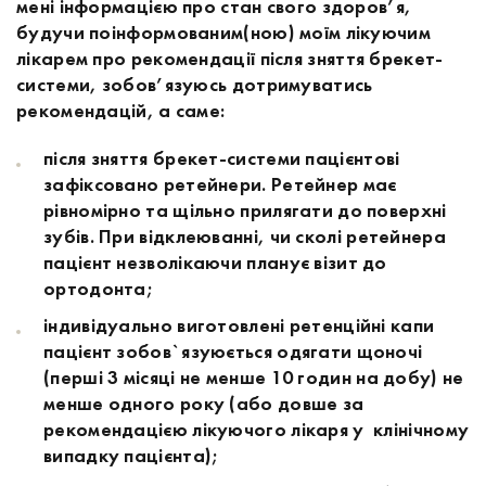
мені інформацією про стан свого здоров’я,
будучи поінформованим(ною) моїм лікуючим
лікарем про рекомендації після зняття брекет-
системи, зобов’язуюсь дотримуватись
рекомендацій, а саме:
після зняття брекет-системи пацієнтові
зафіксовано ретейнери. Ретейнер має
рівномірно та щільно прилягати до поверхні
зубів. При відклеюванні, чи сколі ретейнера
пацієнт незволікаючи планує візит до
ортодонта;
індивідуально виготовлені ретенційні капи
пацієнт зобов`язуюється одягати щоночі
(перші 3 місяці не менше 10 годин на добу) не
менше одного року (або довше за
рекомендацією лікуючого лікаря у клінічному
випадку пацієнта);