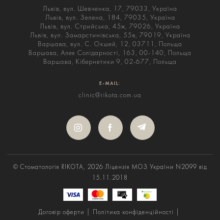
Львів, вул. Шевченка, 17, 79033, Україна
Львів, вул. Зелена, 184, 79035, Україна
Львів, вул. Стрийська, 45ж, 79026, Україна
Львів, вул. Замарстинівська, 55в, 79019, Україна
Варшава, вул. С. Окшей, 12, 03711, Польща
Варшава, Алея Солідарності, 163, 00-140, Польща
Варшава, Кібернетики 9, 02-677, Польща
E-MAIL:
clinic@rikota.com.ua
© Стоматологія RIKOTA, 2026
Ліцензія МОЗ України N2099 від
15.11.2018
Договір оферти |
Політика конфіденційності |