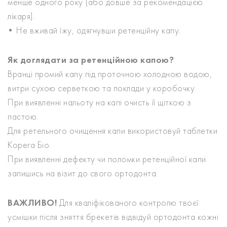
менше одного року (або довше за рекомендацією
лікаря).
• Не вживай їжу, одягнувши ретенційну капу.
Як доглядати за ретенційною капою?
Вранці промий капу під проточною холодною водою,
витри сухою серветкою та поклади у коробочку.
При виявленні нальоту на капі очисть її щіткою з
пастою.
Для ретельного очищення капи використовуй таблетки
Корега Біо.
При виявленні дефекту чи поломки ретенційної капи
запишись на візит до свого ортодонта.
ВАЖЛИВО!
Для кваліфікованого контролю твоєї
усмішки після зняття брекетів відвідуй ортодонта кожні