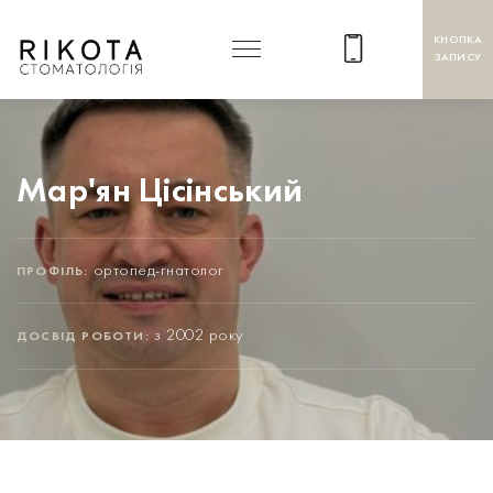
КНОПКА
ЗАПИСУ
+38 093 143 25 32
Мар'ян Цісінський
ортопед-гнатолог
ПРОФІЛЬ:
з 2002 року
ДОСВІД РОБОТИ: