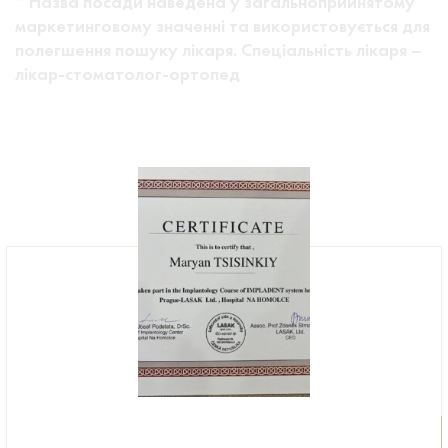
* Назва посади наведена у загальноприйнятому
маркетинговому значенні та використовується для
полегшення пошуку лікаря. Спеціальність лікаря –
лікар-стоматолог-ортопед